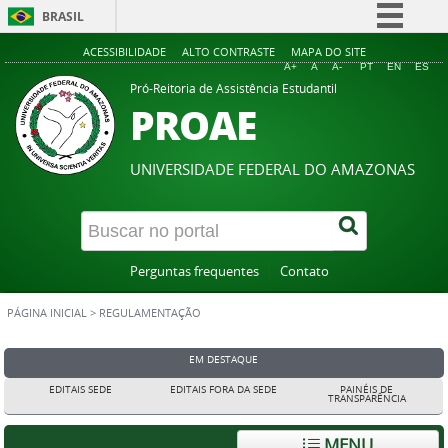
BRASIL
Simplifique!
ACESSIBILIDADE
ALTO CONTRASTE
MAPA DO SITE
A+
A
A-
PT
EN
ES
Comunica BR
Pró-Reitoria de Assistência Estudantil
PROAE
Participe
Acesso à informação
UNIVERSIDADE FEDERAL DO AMAZONAS
Legislação
Canais
Perguntas frequentes
Contato
PÁGINA INICIAL
>
REGULAMENTAÇÃO
EM DESTAQUE
EDITAIS SEDE
EDITAIS FORA DA SEDE
PAINÉIS DE
TRANSPARÊNCIA
MENU