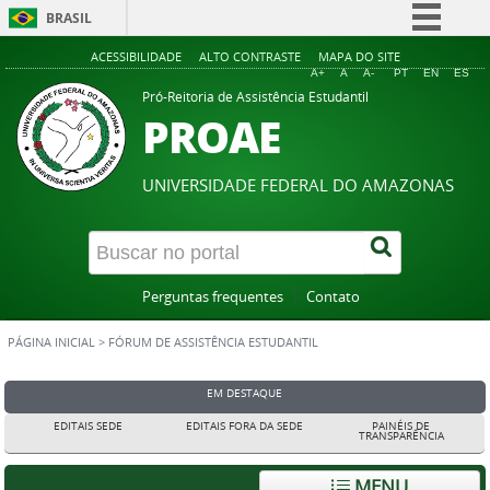
BRASIL
Simplifique!
ACESSIBILIDADE
ALTO CONTRASTE
MAPA DO SITE
A+
A
A-
PT
EN
ES
Comunica BR
Pró-Reitoria de Assistência Estudantil
PROAE
Participe
Acesso à informação
UNIVERSIDADE FEDERAL DO AMAZONAS
Legislação
Canais
Perguntas frequentes
Contato
PÁGINA INICIAL
>
FÓRUM DE ASSISTÊNCIA ESTUDANTIL
EM DESTAQUE
EDITAIS SEDE
EDITAIS FORA DA SEDE
PAINÉIS DE
TRANSPARÊNCIA
MENU