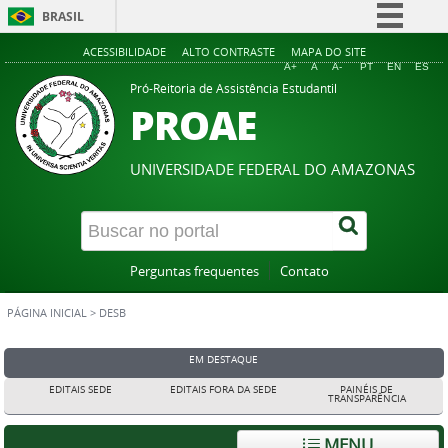
BRASIL
Simplifique!
ACESSIBILIDADE
ALTO CONTRASTE
MAPA DO SITE
A+
A
A-
PT
EN
ES
Comunica BR
Pró-Reitoria de Assistência Estudantil
PROAE
Participe
Acesso à informação
UNIVERSIDADE FEDERAL DO AMAZONAS
Legislação
Canais
Perguntas frequentes
Contato
PÁGINA INICIAL
>
DESB
EM DESTAQUE
EDITAIS SEDE
EDITAIS FORA DA SEDE
PAINÉIS DE
TRANSPARÊNCIA
MENU